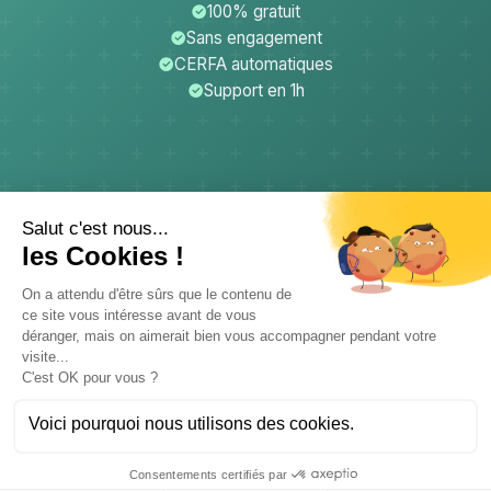
100% gratuit
Sans engagement
CERFA automatiques
Support en 1h
CerfApp
Donateurs
Mentions légales
Confidentialité
CGU
Support
© 2026 CB PROD - CerfApp. Tous droits réservés.
Données hébergées en France - Conforme RGPD