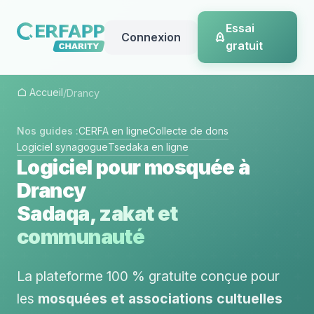
Essai
Connexion
gratuit
Accueil
/
Drancy
Nos guides :
CERFA en ligne
Collecte de dons
Logiciel synagogue
Tsedaka en ligne
Logiciel pour mosquée à
Drancy
Sadaqa, zakat et
communauté
La plateforme 100 % gratuite conçue pour
les
mosquées et associations cultuelles