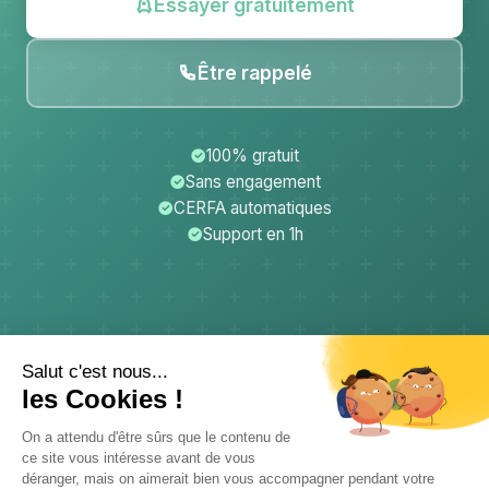
Essayer gratuitement
Être rappelé
100% gratuit
Sans engagement
CERFA automatiques
Support en 1h
CerfApp
Donateurs
Mentions légales
Confidentialité
CGU