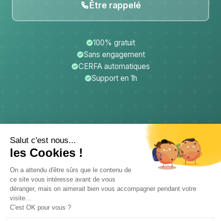
Être rappelé
100% gratuit
Sans engagement
CERFA automatiques
Support en 1h
CerfApp
Donateurs
Mentions légales
Confidentialité
CGU
Support