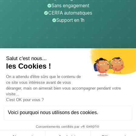
Sans engagement
CERFA automatiques
Support en 1h
CerfApp
Donateurs
Mentions légales
Confidentialité
CGU
Support
© 2026 CB PROD - CerfApp. Tous droits réservés.
Données hébergées en France - Conforme RGPD