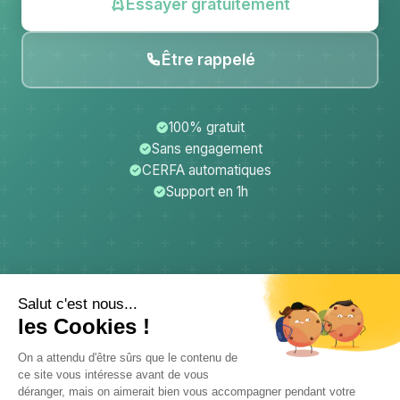
Essayer gratuitement
Être rappelé
100% gratuit
Sans engagement
CERFA automatiques
Support en 1h
CerfApp
Donateurs
Mentions légales
Confidentialité
CGU