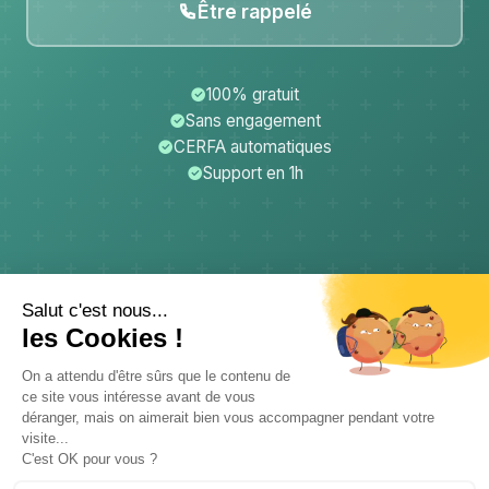
Être rappelé
100% gratuit
Sans engagement
CERFA automatiques
Support en 1h
CerfApp
Donateurs
Mentions légales
Confidentialité
CGU
Support