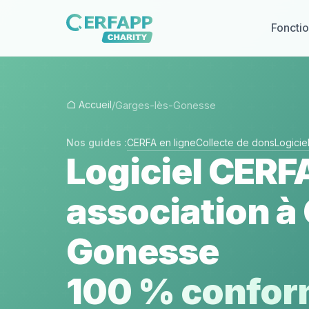
Fonctio
Accueil
/
Garges-lès-Gonesse
Nos guides :
CERFA en ligne
Collecte de dons
Logici
Logiciel CERF
association à
Gonesse
100 % conform