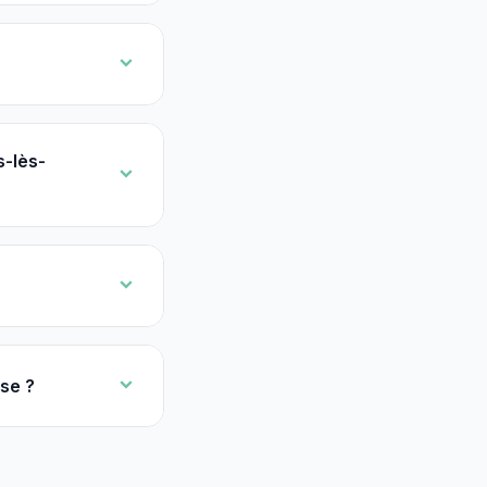
s-lès-
se ?