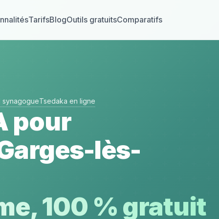
nnalités
Tarifs
Blog
Outils gratuits
Comparatifs
el synagogue
Tsedaka en ligne
A pour
 Garges-lès-
e, 100 % gratuit