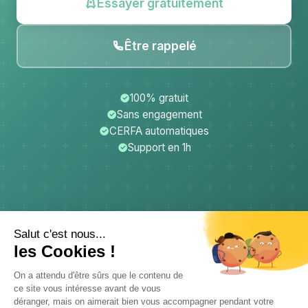
Essayer gratuitement
Être rappelé
100% gratuit
Sans engagement
CERFA automatiques
Support en 1h
CerfApp
Donateurs
Mentions légales
Confidentialité
CGU