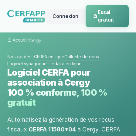
Essai
Connexion
gratuit
Accueil
/
Cergy
Nos guides :
CERFA en ligne
Collecte de dons
Logiciel synagogue
Tsedaka en ligne
Logiciel CERFA pour
association à Cergy
100 % conforme, 100 %
gratuit
Automatisez la génération de vos reçus
fiscaux
CERFA 11580*04
à Cergy. CERFA