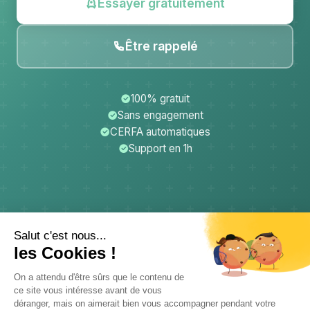
Essayer gratuitement
Être rappelé
100% gratuit
Sans engagement
CERFA automatiques
Support en 1h
CerfApp
Donateurs
Mentions légales
Confidentialité
CGU