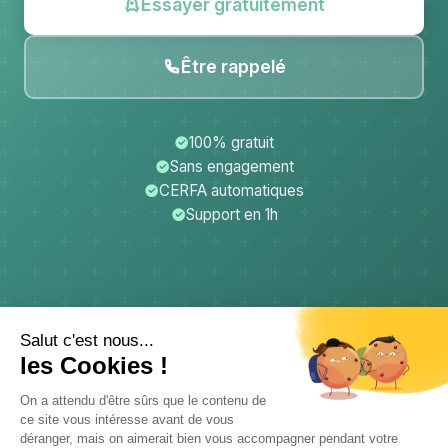
Essayer gratuitement
Être rappelé
100% gratuit
Sans engagement
CERFA automatiques
Support en 1h
CerfApp
Donateurs
Mentions légales
Confidentialité
CGU