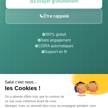
Essayer gratuitement
Être rappelé
100% gratuit
Sans engagement
CERFA automatiques
Support en 1h
CerfApp
Donateurs
Mentions légales
Confidentialité
CGU