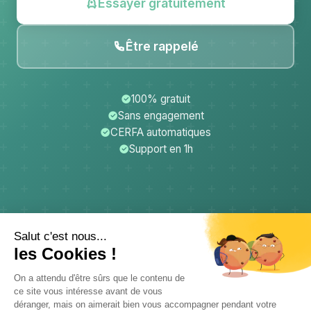
Essayer gratuitement
Être rappelé
100% gratuit
Sans engagement
CERFA automatiques
Support en 1h
CerfApp
Donateurs
Mentions légales
Confidentialité
CGU