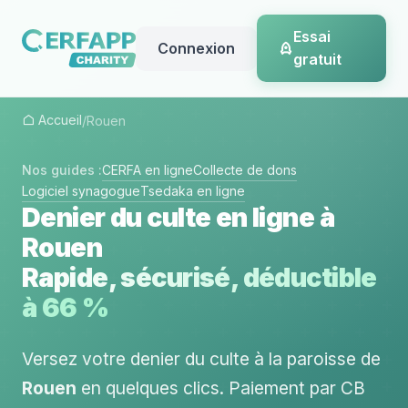
Essai
Connexion
gratuit
Accueil
/
Rouen
Nos guides :
CERFA en ligne
Collecte de dons
Logiciel synagogue
Tsedaka en ligne
Denier du culte en ligne à
Rouen
Rapide, sécurisé, déductible
à 66 %
Versez votre denier du culte à la paroisse de
Rouen
en quelques clics. Paiement par CB