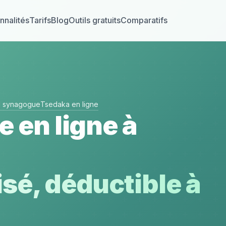
nnalités
Tarifs
Blog
Outils gratuits
Comparatifs
el synagogue
Tsedaka en ligne
e en ligne à
sé, déductible à