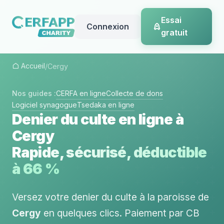
Essai
Connexion
gratuit
Accueil
/
Cergy
Nos guides :
CERFA en ligne
Collecte de dons
Logiciel synagogue
Tsedaka en ligne
Denier du culte en ligne à
Cergy
Rapide, sécurisé, déductible
à 66 %
Versez votre denier du culte à la paroisse de
Cergy
en quelques clics. Paiement par CB