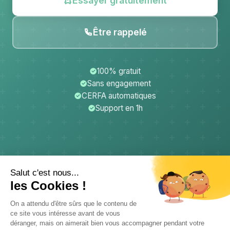
Essayer gratuitement
Être rappelé
100% gratuit
Sans engagement
CERFA automatiques
Support en 1h
CerfApp
Donateurs
Mentions légales
Confidentialité
CGU
Support