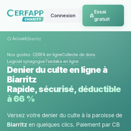
Essai
Connexion
gratuit
Accueil
/
Biarritz
Nos guides :
CERFA en ligne
Collecte de dons
Logiciel synagogue
Tsedaka en ligne
Denier du culte en ligne à
Biarritz
Rapide, sécurisé, déductible
à 66 %
Versez votre denier du culte à la paroisse de
Biarritz
en quelques clics. Paiement par CB