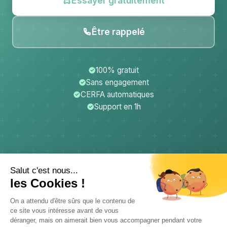
Essayer gratuitement
Être rappelé
100% gratuit
Sans engagement
CERFA automatiques
Support en 1h
CerfApp
Donateurs
Mentions légales
Confidentialité
CGU
Support