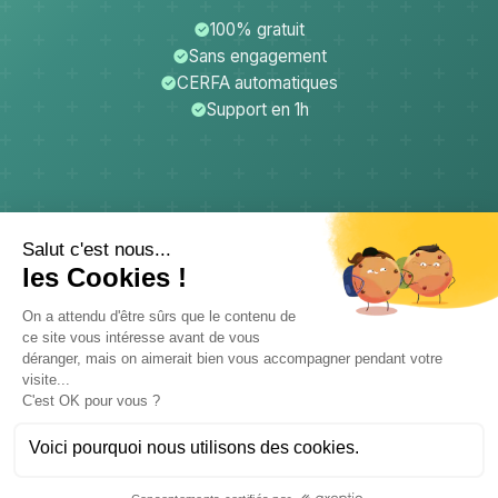
100% gratuit
Sans engagement
CERFA automatiques
Support en 1h
CerfApp
Donateurs
Mentions légales
Confidentialité
CGU
Support
© 2026 CB PROD - CerfApp. Tous droits réservés.
Données hébergées en France - Conforme RGPD