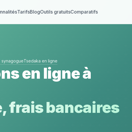
nnalités
Tarifs
Blog
Outils gratuits
Comparatifs
el synagogue
Tsedaka en ligne
ns en ligne à
, frais bancaires