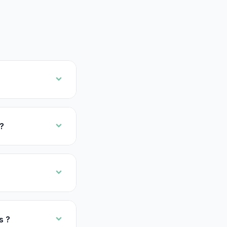
?
s ?