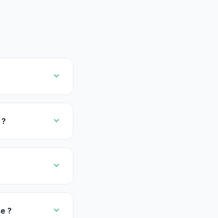
 ?
4e ?