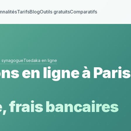
nnalités
Tarifs
Blog
Outils gratuits
Comparatifs
el synagogue
Tsedaka en ligne
ns en ligne à Paris
, frais bancaires