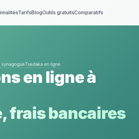
nnalités
Tarifs
Blog
Outils gratuits
Comparatifs
el synagogue
Tsedaka en ligne
ns en ligne à
, frais bancaires