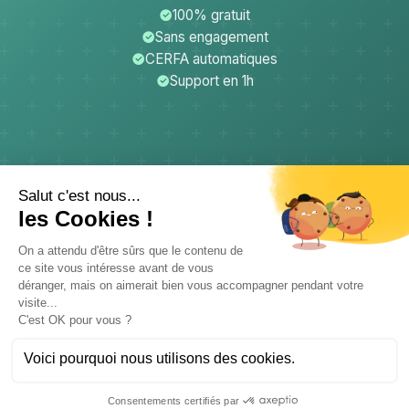
100% gratuit
Sans engagement
CERFA automatiques
Support en 1h
CerfApp
Donateurs
Mentions légales
Confidentialité
CGU
Support
© 2026 CB PROD - CerfApp. Tous droits réservés.
Données hébergées en France - Conforme RGPD