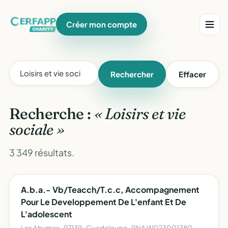
Créer mon compte
Rechercher
Effacer
Recherche :
« Loisirs et vie
sociale »
3 349 résultats.
A.b.a.- Vb/Teacch/T.c.c, Accompagnement
Pour Le Developpement De L'enfant Et De
L'adolescent
Les Abymes · 97139 · Guadeloupe · RNA W023001380