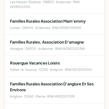
Les Hautes-Rivières · 08800 · Ardennes · RNA
W081003114
Familles Rurales Association Mam'emmy
Lumes · 08440 · Ardennes · RNA W081006969
Familles Rurales, Association D'amagne
Amagne · 08300 · Ardennes · RNA W082000768
Rouergue Vacances Loisirs
Salles-la-Source · 12330 · Aveyron · RNA W122001142
Familles Rurales Association D'anglure Et Ses
Environs
Anglure · 51260 · Marne · RNA W512001399