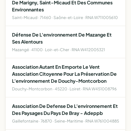
De Marigny, Saint-Micaud Et Des Communes
Environnantes
Saint-Micaud · 71460 · Saône-et-Loire · RNA W711005610
Défense De L'environnement De Mazange Et
Ses Alentours
Mazangé · 41100 · Loir-et-Cher · RNA W412005321
Association Autant En Emporte Le Vent
Association Citoyenne Pour La Préservation De
L'environnement De Douchy-Montcorbon
Douchy-Montcorbon · 45220 · Loiret · RNA W451008796
Association De Defense De L'environnement Et
Des Paysages Du Pays De Bray - Adeppb
Gaillefontaine · 76870 · Seine-Maritime · RNA W761004885