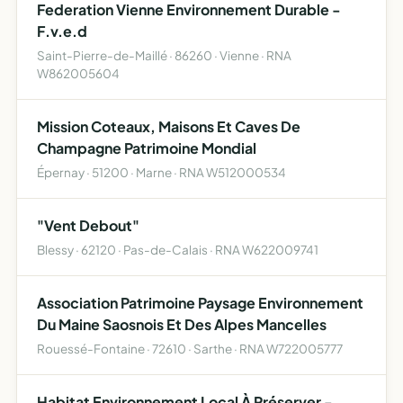
Federation Vienne Environnement Durable -
F.v.e.d
Saint-Pierre-de-Maillé · 86260 · Vienne · RNA
W862005604
Mission Coteaux, Maisons Et Caves De
Champagne Patrimoine Mondial
Épernay · 51200 · Marne · RNA W512000534
"Vent Debout"
Blessy · 62120 · Pas-de-Calais · RNA W622009741
Association Patrimoine Paysage Environnement
Du Maine Saosnois Et Des Alpes Mancelles
Rouessé-Fontaine · 72610 · Sarthe · RNA W722005777
Habitat Environnement Local À Préserver -