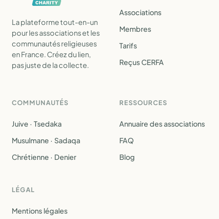
Associations
La plateforme tout-en-un
Membres
pour les associations et les
communautés religieuses
Tarifs
en France. Créez du lien,
Reçus CERFA
pas juste de la collecte.
COMMUNAUTÉS
RESSOURCES
Juive · Tsedaka
Annuaire des associations
Musulmane · Sadaqa
FAQ
Chrétienne · Denier
Blog
LÉGAL
Mentions légales