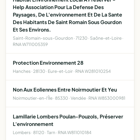
Help Association Pour La Defense Des
Paysages, De L'environnement Et De La Sante
Des Habitants De Saint Romain Sous Gourdon
Et Ses Environs.
Saint-Romain-sous-Gourdon · 71230 · Saône-et-Loire ·
RNA W711005359
Protection Environnement 28
Hanches · 28130 · Eure-et-Loir · RNA W281010254
Non Aux Eoliennes Entre Noirmoutier Et Yeu
Noirmoutier-en-l'Île · 85330 · Vendée · RNA W853000981
Lamillarie Lombers Poulan-Pouzols, Préserver
L'environnement
Lombers · 81120 · Tarn · RNA W811010184