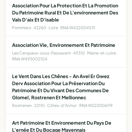
Association Pour La Protection Et La Promotion
Du Patrimoine Rural Et De L'environnement Des
Vals D'aix Et D'isable
Pommiers · 42260 · Loire · RNA W422004531
Association Vie, Environnement Et Patrimoine
Les Cerqueux-sous-Passavant · 49310 · Maine-et-Loire ·
RNA W493002104
Le Vent Dans Les Chênes - An Avel Er Gwez
Derv Association Pour La Préservation Du
Patrimoine Et Du Vivant Des Communes De
Glomel, Rostrenen Et Mellionnec
Rostrenen · 22110 · Côtes-d''Armor · RNA W222006119
Art Patrimoine Et Environnement Du Pays De
L'ernée Et Du Bocage Mayennais