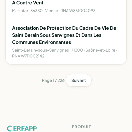
A Contre Vent
Martaizé · 86330 · Vienne · RNA W861004093
Association De Protection Du Cadre De Vie De
Saint Berain Sous Sanvignes Et Dans Les
Communes Environnantes
Saint-Berain-sous-Sanvignes · 71300 · Saône-et-Loire ·
RNA W711002142
Page 1 / 226
Suivant
PRODUIT