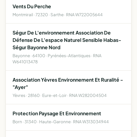
Vents Du Perche
Montmirail · 72320 · Sarthe · RNA W722005644
Ségur De L'environnement Association De
Défense De L'espace Naturel Sensible Habas-
Ségur Bayonne Nord
Bayonne · 64100 · Pyrénées-Atlantiques · RNA
W641013478
Association Yèvres Environnement Et Ruralité -
"Ayer"
Yèvres · 28160 · Eure-et-Loir · RNA W282004504
Protection Paysage Et Environnement
Born · 31340 · Haute-Garonne · RNA W313034944