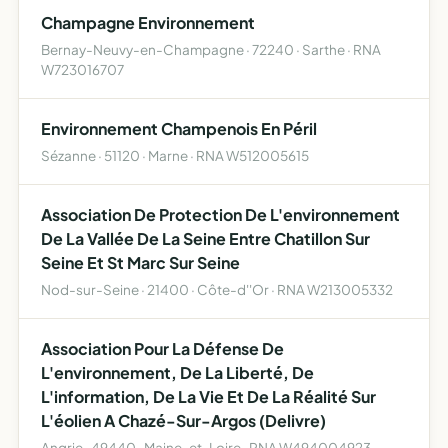
Champagne Environnement
Bernay-Neuvy-en-Champagne · 72240 · Sarthe · RNA
W723016707
Environnement Champenois En Péril
Sézanne · 51120 · Marne · RNA W512005615
Association De Protection De L'environnement
De La Vallée De La Seine Entre Chatillon Sur
Seine Et St Marc Sur Seine
Nod-sur-Seine · 21400 · Côte-d''Or · RNA W213005332
Association Pour La Défense De
L'environnement, De La Liberté, De
L'information, De La Vie Et De La Réalité Sur
L'éolien A Chazé-Sur-Argos (Delivre)
Angrie · 49440 · Maine-et-Loire · RNA W494004923