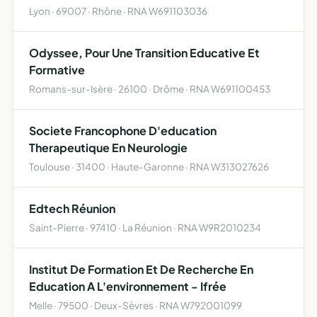
Lyon · 69007 · Rhône · RNA W691103036
Odyssee, Pour Une Transition Educative Et
Formative
Romans-sur-Isère · 26100 · Drôme · RNA W691100453
Societe Francophone D'education
Therapeutique En Neurologie
Toulouse · 31400 · Haute-Garonne · RNA W313027626
Edtech Réunion
Saint-Pierre · 97410 · La Réunion · RNA W9R2010234
Institut De Formation Et De Recherche En
Education A L'environnement - Ifrée
Melle · 79500 · Deux-Sèvres · RNA W792001099