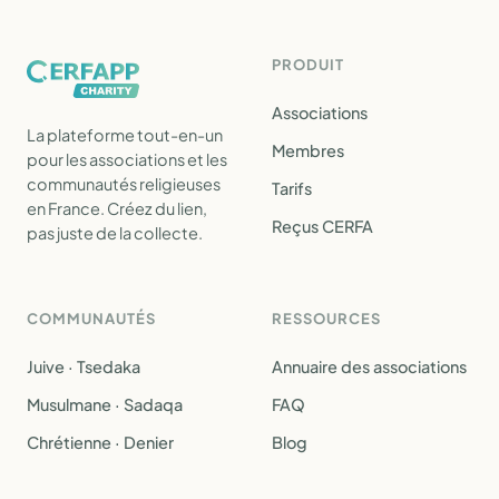
PRODUIT
Associations
La plateforme tout-en-un
Membres
pour les associations et les
communautés religieuses
Tarifs
en France. Créez du lien,
Reçus CERFA
pas juste de la collecte.
COMMUNAUTÉS
RESSOURCES
Juive · Tsedaka
Annuaire des associations
Musulmane · Sadaqa
FAQ
Chrétienne · Denier
Blog