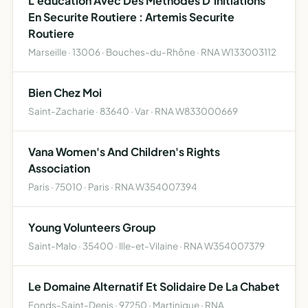
L'education Avec Des Methodes D'initiations
En Securite Routiere : Artemis Securite
Routiere
Marseille · 13006 · Bouches-du-Rhône · RNA W133003112
Bien Chez Moi
Saint-Zacharie · 83640 · Var · RNA W833000669
Vana Women's And Children's Rights
Association
Paris · 75010 · Paris · RNA W354007394
Young Volunteers Group
Saint-Malo · 35400 · Ille-et-Vilaine · RNA W354007379
Le Domaine Alternatif Et Solidaire De La Chabet
Fonds-Saint-Denis · 97250 · Martinique · RNA