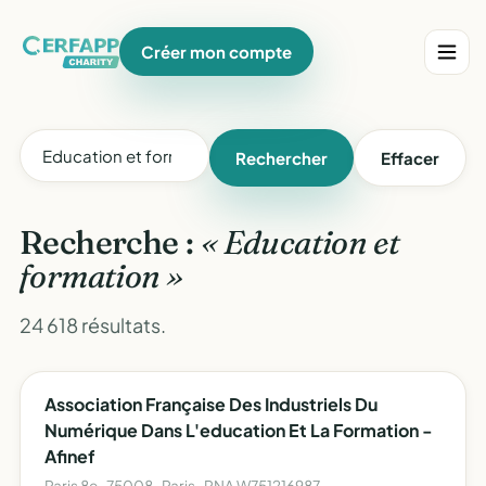
Créer mon compte
Rechercher
Effacer
Recherche :
« Education et
formation »
24 618 résultats.
Association Française Des Industriels Du
Numérique Dans L'education Et La Formation -
Afinef
Paris 8e · 75008 · Paris · RNA W751216987