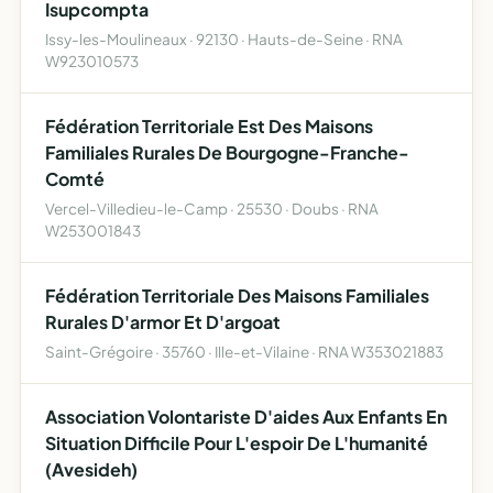
Isupcompta
Issy-les-Moulineaux · 92130 · Hauts-de-Seine · RNA
W923010573
Fédération Territoriale Est Des Maisons
Familiales Rurales De Bourgogne-Franche-
Comté
Vercel-Villedieu-le-Camp · 25530 · Doubs · RNA
W253001843
Fédération Territoriale Des Maisons Familiales
Rurales D'armor Et D'argoat
Saint-Grégoire · 35760 · Ille-et-Vilaine · RNA W353021883
Association Volontariste D'aides Aux Enfants En
Situation Difficile Pour L'espoir De L'humanité
(Avesideh)