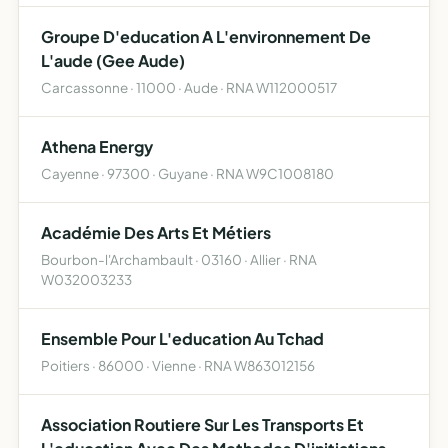
Groupe D'education A L'environnement De
L'aude (Gee Aude)
Carcassonne · 11000 · Aude · RNA W112000517
Athena Energy
Cayenne · 97300 · Guyane · RNA W9C1008180
Académie Des Arts Et Métiers
Bourbon-l'Archambault · 03160 · Allier · RNA
W032003233
Ensemble Pour L'education Au Tchad
Poitiers · 86000 · Vienne · RNA W863012156
Association Routiere Sur Les Transports Et