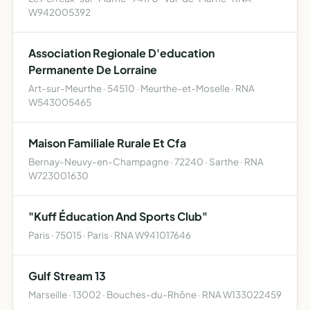
W942005392
Association Regionale D'education
Permanente De Lorraine
Art-sur-Meurthe · 54510 · Meurthe-et-Moselle · RNA
W543005465
Maison Familiale Rurale Et Cfa
Bernay-Neuvy-en-Champagne · 72240 · Sarthe · RNA
W723001630
"Kuff Éducation And Sports Club"
Paris · 75015 · Paris · RNA W941017646
Gulf Stream 13
Marseille · 13002 · Bouches-du-Rhône · RNA W133022459