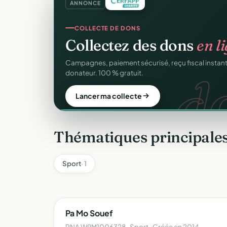
ANNONCE
COLLECTE DE DONS
Collectez des dons
en l
d
Campagnes, paiement sécurisé, reçu fiscal insta
donateur. 100 % gratuit.
Lancer ma collecte
Thématiques principale
Sport
· 1
Pa Mo Souef
RNA W9M1006328 · Sport · Créée en 2014