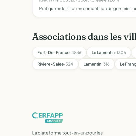
Pratique en loisir ou en compétition du gommier,
Associations dans les vil
Fort-De-France
· 4836
Le Lamentin
· 1306
Riviere-Salee
· 324
Lamentin
· 316
Le Fran
La plateforme tout-en-un pour les