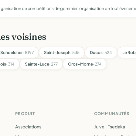
 organisation de compétitions de gommier, organisation de tout évènem
les voisines
Schoelcher
· 1097
Saint-Joseph
· 535
Ducos
· 524
Le Rob
çois
· 314
Sainte-Luce
· 277
Gros-Morne
· 274
PRODUIT
COMMUNAUTÉS
Associations
Juive · Tsedaka