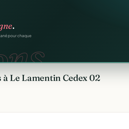
igne
.
ons.
ntané pour chaque
s à Le Lamentin Cedex 02