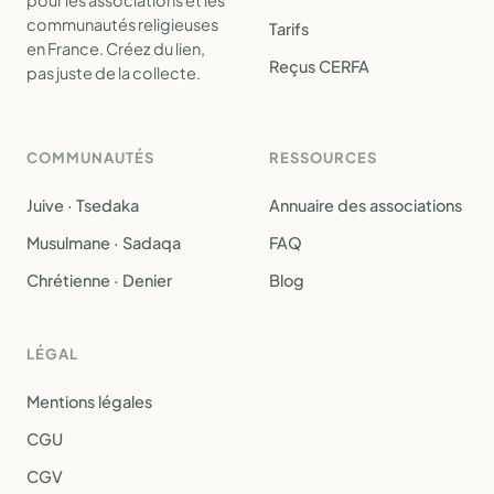
pour les associations et les
communautés religieuses
Tarifs
en France. Créez du lien,
Reçus CERFA
pas juste de la collecte.
COMMUNAUTÉS
RESSOURCES
Juive · Tsedaka
Annuaire des associations
Musulmane · Sadaqa
FAQ
Chrétienne · Denier
Blog
LÉGAL
Mentions légales
CGU
CGV