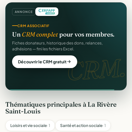
ANNONCE
CRM ASSOCIATIF
Un
CRM complet
pour vos membres.
Fiches donateurs, historique des dons, relances,
adhésions — fini les fichiers Excel.
CRM.
Découvrir le CRM gratuit
Thématiques principales à La Rivère
Saint-Louis
Loisirs et vie sociale
· 1
Santé et action sociale
· 1