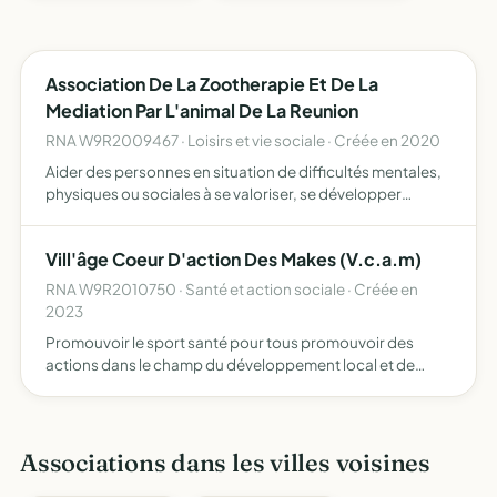
Association De La Zootherapie Et De La
Mediation Par L'animal De La Reunion
RNA W9R2009467 · Loisirs et vie sociale · Créée en 2020
Aider des personnes en situation de difficultés mentales,
physiques ou sociales à se valoriser, se développer
émotivement en s'apaisant et en stimulant des sens par
une méthode thérapeutique et en un accompagnement
Vill'âge Coeur D'action Des Makes (V.c.a.m)
psycho…
RNA W9R2010750 · Santé et action sociale · Créée en
2023
Promouvoir le sport santé pour tous promouvoir des
actions dans le champ du développement local et de
l'animation sociale participer à la politique de l'autonomie
en direction des personnes âgées et porteuses de
handicap …
Associations dans les villes voisines