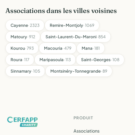
bi…
Associations dans les villes voisines
Cayenne
· 2323
Remire-Montjoly
· 1069
Matoury
· 912
Saint-Laurent-Du-Maroni
· 854
Kourou
· 793
Macouria
· 479
Mana
· 181
Roura
· 117
Maripasoula
· 113
Saint-Georges
· 108
Sinnamary
· 105
Montsinéry-Tonnegrande
· 89
PRODUIT
Associations