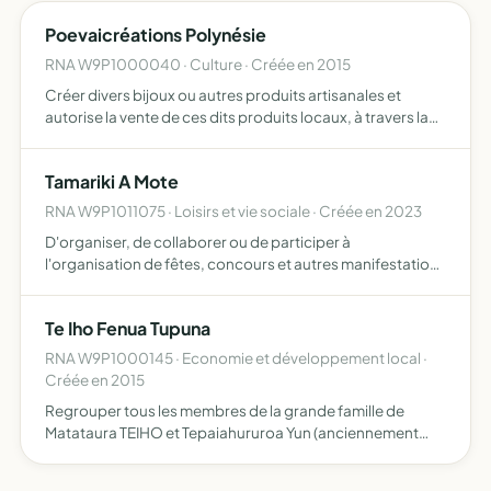
Poevaicréations Polynésie
RNA W9P1000040 · Culture · Créée en 2015
Créer divers bijoux ou autres produits artisanales et
autorise la vente de ces dits produits locaux, à travers la
Polynésie uniquement, soit sur Tahiti et ses îles inclus, et
idem pendant les expositions diverses autorisé…
Tamariki A Mote
RNA W9P1011075 · Loisirs et vie sociale · Créée en 2023
D'organiser, de collaborer ou de participer à
l'organisation de fêtes, concours et autres manifestations
à caractère populaire, culturel, artisanal, l'art floral, sportif
et corporatif...
Te Iho Fenua Tupuna
RNA W9P1000145 · Economie et développement local ·
Créée en 2015
Regrouper tous les membres de la grande famille de
Matataura TEIHO et Tepaiahururoa Yun (anciennement
YUEN SHAN FAT), et consolider les liens de parenté qui les
unissent et ainsi de se connaître Faire des recherches en