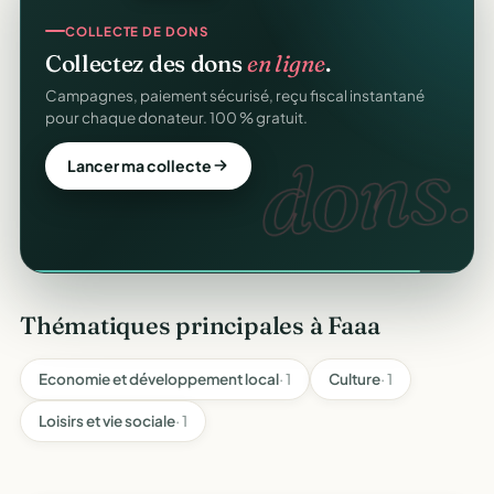
COLLECTE DE DONS
Collectez des dons
en ligne
.
Campagnes, paiement sécurisé, reçu fiscal instantané
pour chaque donateur. 100 % gratuit.
dons.
Lancer ma collecte
Thématiques principales à Faaa
Economie et développement local
· 1
Culture
· 1
Loisirs et vie sociale
· 1